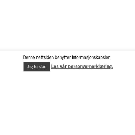
Denne nettsiden benytter informasjonskapsler.
Les vår personvernerklæring.
Jeg forstår.