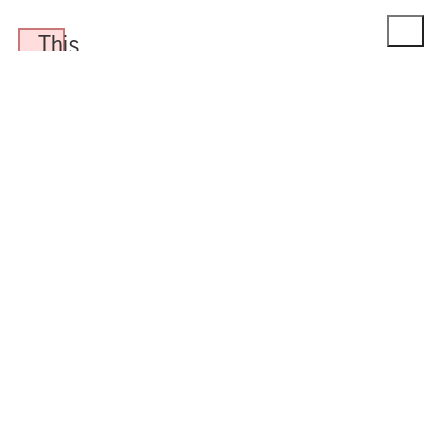
This page contains the following errors:
Below is a rendering of the page up to the