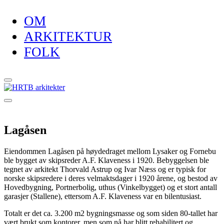
OM
ARKITEKTUR
FOLK
Lagåsen
Eiendommen Lagåsen på høydedraget mellom Lysaker og Fornebu
ble bygget av skipsreder A.F. Klaveness i 1920. Bebyggelsen ble
tegnet av arkitekt Thorvald Astrup og Ivar Næss og er typisk for
norske skipsredere i deres velmaktsdager i 1920 årene, og bestod av
Hovedbygning, Portnerbolig, uthus (Vinkelbygget) og et stort antall
garasjer (Stallene), ettersom A.F. Klaveness var en bilentusiast.
Totalt er det ca. 3.200 m
2
bygningsmasse og som siden 80-tallet har
vært brukt som kontorer, men som nå har blitt rehabilitert og