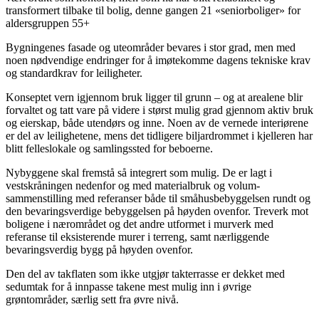
transformert tilbake til bolig, denne gangen 21 «seniorboliger» for
aldersgruppen 55+
Bygningenes fasade og uteområder bevares i stor grad, men med
noen nødvendige endringer for å imøtekomme dagens tekniske krav
og standardkrav for leiligheter.
Konseptet vern igjennom bruk ligger til grunn – og at arealene blir
forvaltet og tatt vare på videre i størst mulig grad gjennom aktiv bruk
og eierskap, både utendørs og inne. Noen av de vernede interiørene
er del av leilighetene, mens det tidligere biljardrommet i kjelleren har
blitt felleslokale og samlingssted for beboerne.
Nybyggene skal fremstå så integrert som mulig. De er lagt i
vestskråningen nedenfor og med materialbruk og volum-
sammenstilling med referanser både til småhusbebyggelsen rundt og
den bevaringsverdige bebyggelsen på høyden ovenfor. Treverk mot
boligene i nærområdet og det andre utformet i murverk med
referanse til eksisterende murer i terreng, samt nærliggende
bevaringsverdig bygg på høyden ovenfor.
Den del av takflaten som ikke utgjør takterrasse er dekket med
sedumtak for å innpasse takene mest mulig inn i øvrige
grøntområder, særlig sett fra øvre nivå.